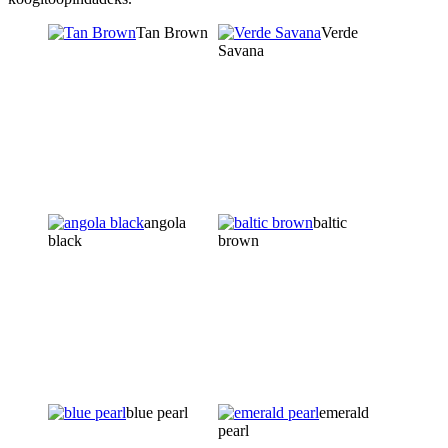
Tan Brown
Verde
Savana
angola
baltic
black
brown
blue pearl
emerald
pearl