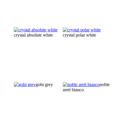
crystal absolute white
crystal polar white
gobi grey
noble
areti bianco