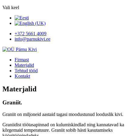
Vali keel
+372 5661 4009
info@parnukivi.ee
Firmast
Materjalid
Tehtud tööd
Kontakt
Materjalid
Graniit.
Graniit on miljoneid aastaid tagasi moodustunud looduslik kivi.
Graniidist töötasapinnad on kulumiskindlad ning kannatavad ka
kõrgemaid temperatuure. Graniit sobib hästi kasutamiseks
köögitööpindadeks.