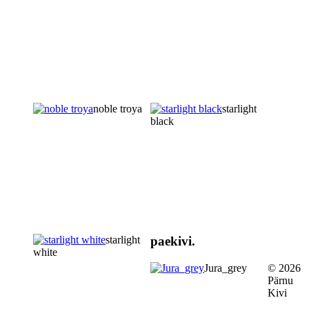
noble troya
starlight
black
starlight
paekivi.
white
Jura_grey
© 2026
Pärnu
Kivi