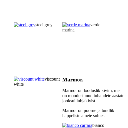
steel grey
verde
marina
viscount
Marmor.
white
Marmor on looduslik kivim, mis
on moodustunud tuhandete aastate
jooksul lubjakivist .
Marmor on poorne ja tundlik
happeliste ainete suhtes.
bianco