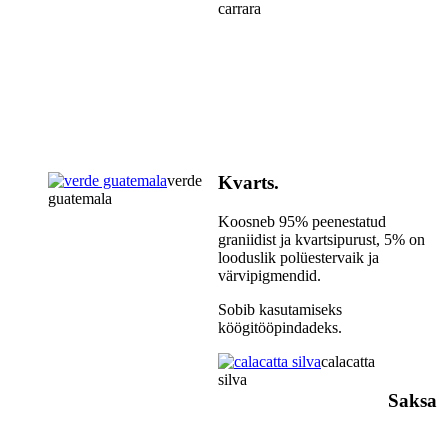
carrara
verde
Kvarts.
guatemala
Koosneb 95% peenestatud
graniidist ja kvartsipurust, 5% on
looduslik polüestervaik ja
värvipigmendid.
Sobib kasutamiseks
köögitööpindadeks.
calacatta
silva
Saksa