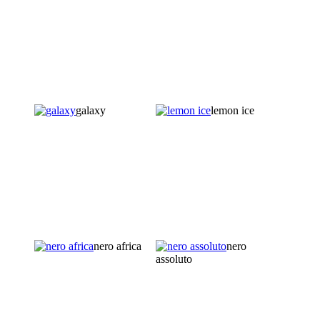
galaxy
lemon ice
nero africa
nero
assoluto