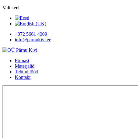
Vali keel
+372 5661 4009
info@parnukivi.ee
Firmast
Materjalid
Tehtud tööd
Kontakt